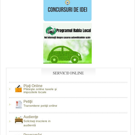
SERVICII ONLINE
Plaţi Online
Plăteşte online taxele şi
impozitele locale
Petiţii
Transmitere petiţii online
Audienţe
Solicitaţi inscriere in
audientă