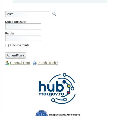
Nume Utilizator
Parola
Tine-ma minte
Creează Cont
Parolă Uitată?