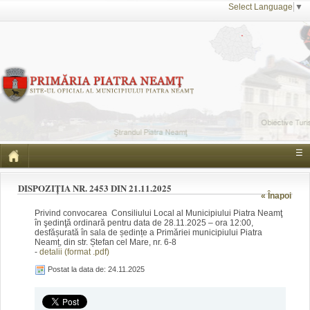
Select Language
▼
☰
DISPOZIȚIA NR. 2453 DIN 21.11.2025
« Înapoi
Privind convocarea Consiliului Local al Municipiului Piatra Neamţ
în şedinţă ordinară pentru data de 28.11.2025 – ora 12:00,
desfășurată în sala de ședințe a Primăriei municipiului Piatra
Neamț, din str. Ștefan cel Mare, nr. 6-8
-
detalii (format .pdf)
Postat la data de: 24.11.2025