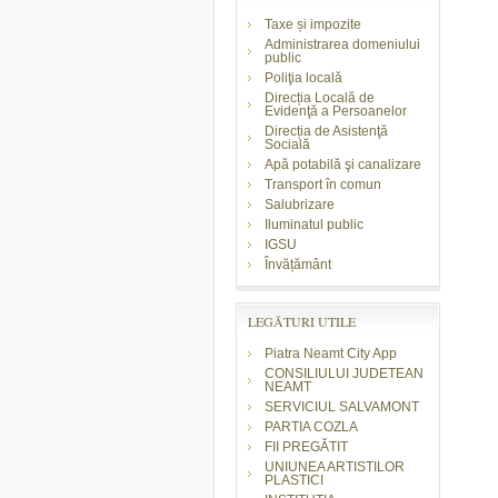
Taxe și impozite
Administrarea domeniului
public
Poliţia locală
Direcția Locală de
Evidenţă a Persoanelor
Direcția de Asistenţă
Socială
Apă potabilă şi canalizare
Transport în comun
Salubrizare
Iluminatul public
IGSU
Învățământ
LEGĂTURI UTILE
Piatra Neamt City App
CONSILIULUI JUDETEAN
NEAMT
SERVICIUL SALVAMONT
PARTIA COZLA
FII PREGĂTIT
UNIUNEA ARTISTILOR
PLASTICI