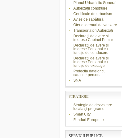
Planul Urbanistic General
Autorizaţii construire
Certificate de urbanism
Avize de săpătură
Oferte terenuri de vanzare
Transportatori Autorizați
Declaraţii de avere si
interese Cabinet Primar
Declaraţii de avere şi
interese Personal cu
funcţie de conducere
Declaraţii de avere şi
interese Personal cu
funcţie de execuţie
Protectia datelor cu
caracter personal
SNA
STRATEGIE
Strategie de dezvoltare
locala și programe
Smart City
Fonduri Europene
SERVICII PUBLICE