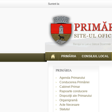
Sunteti la:
Primaria Piatra Neamt
Comunicate
Comunicar
PRIMĂRIA
CONSILIUL LOCAL
PRIMĂRIA
Agenda Primarului
Conducerea Primăriei
Cabinet Primar
Rapoarte conducere
Dispoziţii ale Primarului
Organigramă
Acte Necesare
Statutul