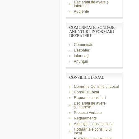
Declaraţii de Avere şi
Interese
Audiente
COMUNICATE, SONDAJE,
ANUNTURI, INFORMARI
DEZBATERI
Comunicări
Dezbateri
Informaţii
Anunţuri
CONSILIUL LOCAL
Comisiile Consiliului Local
Consiliul Local
Rapoarte consilieri
Declaraţii de avere
şi
interese
Procese Verbale
Regulamente
Atribuţiile consililui local
Hotărâri ale consiliului
local
Hotărâri ale consiliului