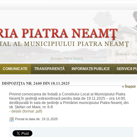
i
Dispoziția nr. 2440 din 18.11.2025
COMUNICATE
TRANSPARENȚĂ
INFORMAŢII PUBLICE
SERVICII P
DISPOZIȚIA NR. 2440 DIN 18.11.2025
« Înapoi
Privind convocarea de îndată a Consiliului Local al Municipiului Piatra
Neamţ în şedinţă extraordinară pentru data de 19.11.2025 – ora 14:00,
desfășurată în sala de ședințe a Primăriei municipiului Piatra Neamț, din
str. Ștefan cel Mare, nr. 6-8
-
detalii (format .pdf)
Postat la data de: 19.11.2025