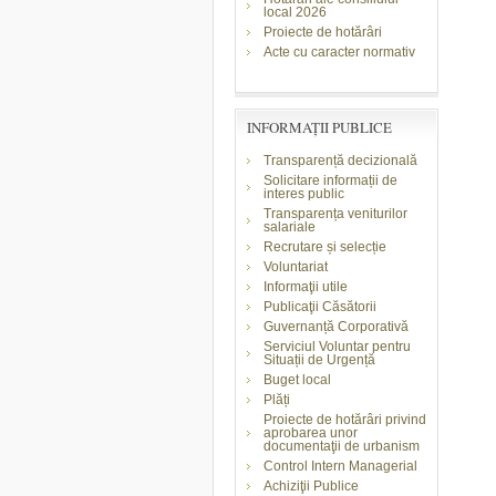
local 2026
Proiecte de hotărâri
Acte cu caracter normativ
INFORMAŢII PUBLICE
Transparență decizională
Solicitare informații de
interes public
Transparența veniturilor
salariale
Recrutare și selecție
Voluntariat
Informaţii utile
Publicaţii Căsătorii
Guvernanță Corporativă
Serviciul Voluntar pentru
Situații de Urgență
Buget local
Plăți
Proiecte de hotărâri privind
aprobarea unor
documentaţii de urbanism
Control Intern Managerial
Achiziţii Publice