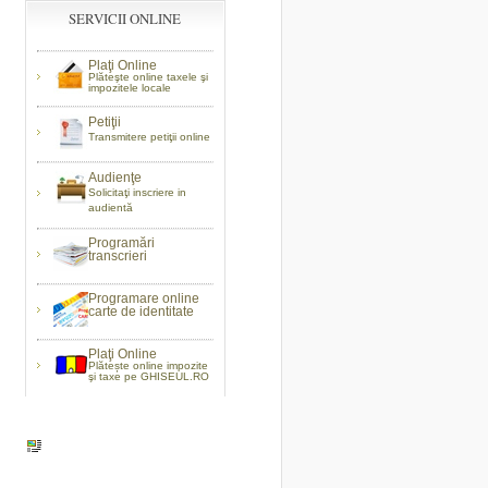
SERVICII ONLINE
Plaţi Online
Plăteşte online taxele şi
impozitele locale
Petiţii
Transmitere petiţii online
Audienţe
Solicitaţi inscriere in
audientă
Programări
transcrieri
Programare online
carte de identitate
Plaţi Online
Plătește online impozite
şi taxe pe GHISEUL.RO