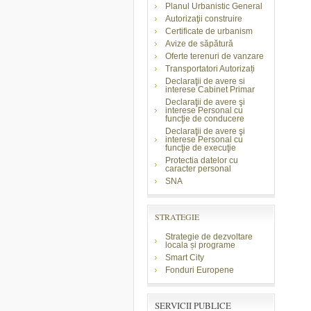
Planul Urbanistic General
Autorizaţii construire
Certificate de urbanism
Avize de săpătură
Oferte terenuri de vanzare
Transportatori Autorizați
Declaraţii de avere si
interese Cabinet Primar
Declaraţii de avere şi
interese Personal cu
funcţie de conducere
Declaraţii de avere şi
interese Personal cu
funcţie de execuţie
Protectia datelor cu
caracter personal
SNA
STRATEGIE
Strategie de dezvoltare
locala și programe
Smart City
Fonduri Europene
SERVICII PUBLICE