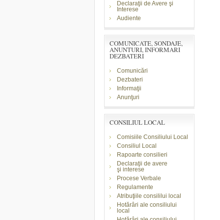
Declaraţii de Avere şi
Interese
Audiente
COMUNICATE, SONDAJE,
ANUNTURI, INFORMARI
DEZBATERI
Comunicări
Dezbateri
Informaţii
Anunţuri
CONSILIUL LOCAL
Comisiile Consiliului Local
Consiliul Local
Rapoarte consilieri
Declaraţii de avere
şi
interese
Procese Verbale
Regulamente
Atribuţiile consililui local
Hotărâri ale consiliului
local
Hotărâri ale consiliului