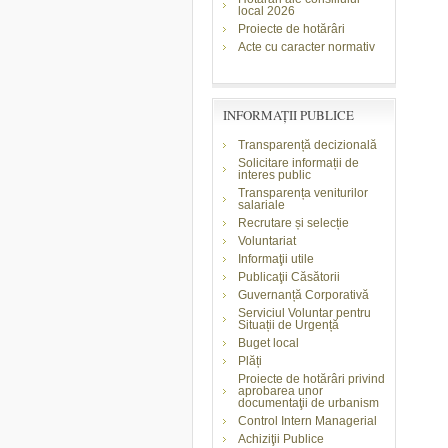
local 2026
Proiecte de hotărâri
Acte cu caracter normativ
INFORMAŢII PUBLICE
Transparență decizională
Solicitare informații de
interes public
Transparența veniturilor
salariale
Recrutare și selecție
Voluntariat
Informaţii utile
Publicaţii Căsătorii
Guvernanță Corporativă
Serviciul Voluntar pentru
Situații de Urgență
Buget local
Plăți
Proiecte de hotărâri privind
aprobarea unor
documentaţii de urbanism
Control Intern Managerial
Achiziţii Publice