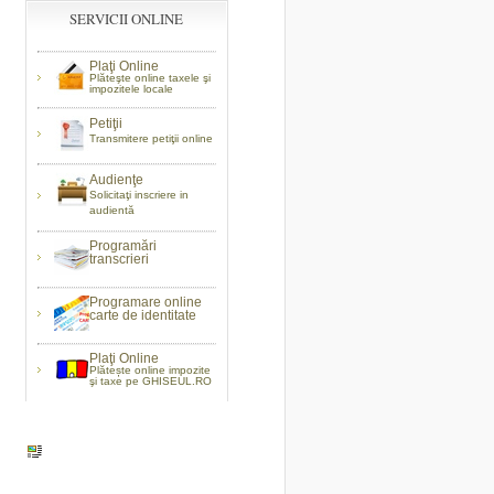
SERVICII ONLINE
Plaţi Online
Plăteşte online taxele şi
impozitele locale
Petiţii
Transmitere petiţii online
Audienţe
Solicitaţi inscriere in
audientă
Programări
transcrieri
Programare online
carte de identitate
Plaţi Online
Plătește online impozite
şi taxe pe GHISEUL.RO