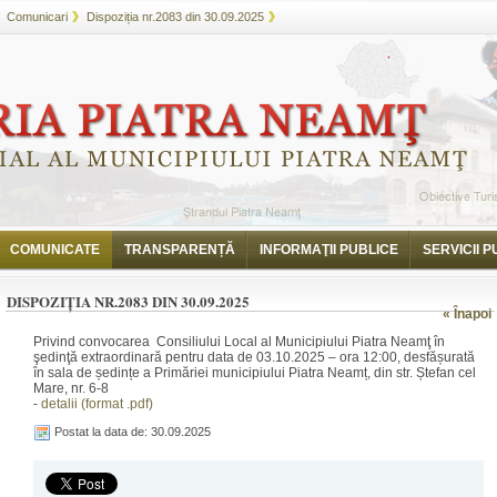
Comunicari
Dispoziția nr.2083 din 30.09.2025
COMUNICATE
TRANSPARENȚĂ
INFORMAŢII PUBLICE
SERVICII P
DISPOZIȚIA NR.2083 DIN 30.09.2025
« Înapoi
Privind convocarea Consiliului Local al Municipiului Piatra Neamţ în
şedinţă extraordinară pentru data de 03.10.2025 – ora 12:00, desfășurată
în sala de ședințe a Primăriei municipiului Piatra Neamț, din str. Ștefan cel
Mare, nr. 6-8
-
detalii (format .pdf)
Postat la data de: 30.09.2025