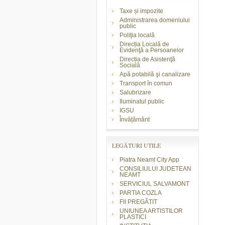
Taxe și impozite
Administrarea domeniului
public
Poliţia locală
Direcția Locală de
Evidenţă a Persoanelor
Direcția de Asistenţă
Socială
Apă potabilă şi canalizare
Transport în comun
Salubrizare
Iluminatul public
IGSU
Învățământ
LEGĂTURI UTILE
Piatra Neamt City App
CONSILIULUI JUDETEAN
NEAMT
SERVICIUL SALVAMONT
PARTIA COZLA
FII PREGĂTIT
UNIUNEA ARTISTILOR
PLASTICI