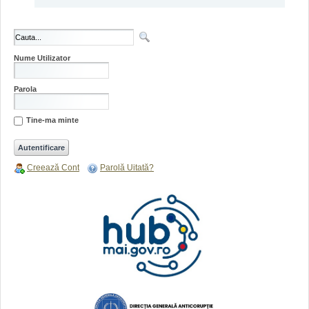
Nume Utilizator
Parola
Tine-ma minte
Creează Cont
Parolă Uitată?