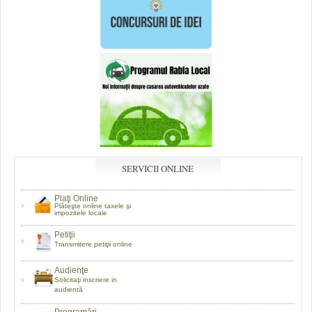
SERVICII ONLINE
Plaţi Online
Plăteşte online taxele şi
impozitele locale
Petiţii
Transmitere petiţii online
Audienţe
Solicitaţi inscriere in
audientă