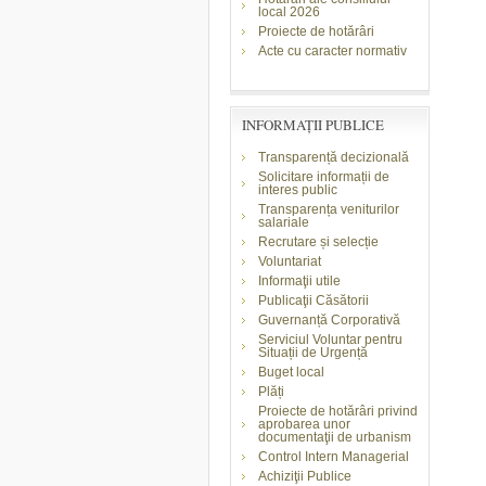
local 2026
Proiecte de hotărâri
Acte cu caracter normativ
INFORMAŢII PUBLICE
Transparență decizională
Solicitare informații de
interes public
Transparența veniturilor
salariale
Recrutare și selecție
Voluntariat
Informaţii utile
Publicaţii Căsătorii
Guvernanță Corporativă
Serviciul Voluntar pentru
Situații de Urgență
Buget local
Plăți
Proiecte de hotărâri privind
aprobarea unor
documentaţii de urbanism
Control Intern Managerial
Achiziţii Publice