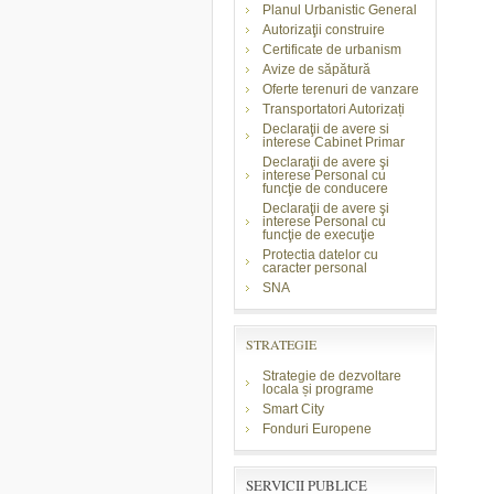
Planul Urbanistic General
Autorizaţii construire
Certificate de urbanism
Avize de săpătură
Oferte terenuri de vanzare
Transportatori Autorizați
Declaraţii de avere si
interese Cabinet Primar
Declaraţii de avere şi
interese Personal cu
funcţie de conducere
Declaraţii de avere şi
interese Personal cu
funcţie de execuţie
Protectia datelor cu
caracter personal
SNA
STRATEGIE
Strategie de dezvoltare
locala și programe
Smart City
Fonduri Europene
SERVICII PUBLICE