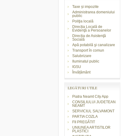
Taxe și impozite
Administrarea domeniului
public
Poliţia locală
Direcția Locală de
Evidenţă a Persoanelor
Direcția de Asistenţă
Socială
Apă potabilă şi canalizare
Transport în comun
Salubrizare
Iluminatul public
IGSU
Învățământ
LEGĂTURI UTILE
Piatra Neamt City App
CONSILIULUI JUDETEAN
NEAMT
SERVICIUL SALVAMONT
PARTIA COZLA
FII PREGĂTIT
UNIUNEA ARTISTILOR
PLASTICI