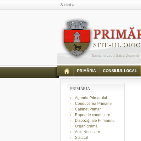
Sunteti la:
Primaria Piatra Neamt
Comunicate
Comunicar
PRIMĂRIA
CONSILIUL LOCAL
PRIMĂRIA
Agenda Primarului
Conducerea Primăriei
Cabinet Primar
Rapoarte conducere
Dispoziţii ale Primarului
Organigramă
Acte Necesare
Statutul