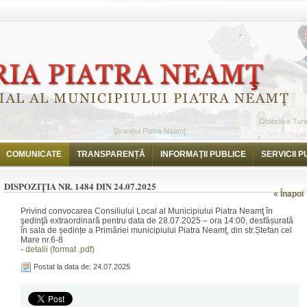
i
Dispoziția nr. 1484 din 24.07.2025
COMUNICATE
TRANSPARENȚĂ
INFORMAŢII PUBLICE
SERVICII P
DISPOZIȚIA NR. 1484 DIN 24.07.2025
« Înapoi
Privind convocarea Consiliului Local al Municipiului Piatra Neamţ în
şedinţă extraordinară pentru data de 28.07.2025 – ora 14:00, desfășurată
în sala de ședințe a Primăriei municipiului Piatra Neamț, din str.Ștefan cel
Mare nr.6-8
-
detalii (format .pdf)
Postat la data de: 24.07.2025