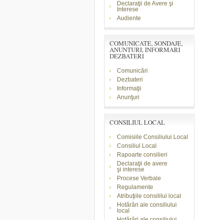
Declaraţii de Avere şi
Interese
Audiente
COMUNICATE, SONDAJE,
ANUNTURI, INFORMARI
DEZBATERI
Comunicări
Dezbateri
Informaţii
Anunţuri
CONSILIUL LOCAL
Comisiile Consiliului Local
Consiliul Local
Rapoarte consilieri
Declaraţii de avere
şi
interese
Procese Verbale
Regulamente
Atribuţiile consililui local
Hotărâri ale consiliului
local
Hotărâri ale consiliului