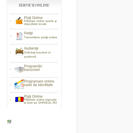
SERVICII ONLINE
Plaţi Online
Plăteşte online taxele şi
impozitele locale
Petiţii
Transmitere petiţii online
Audienţe
Solicitaţi inscriere in
audientă
Programări
transcrieri
Programare online
carte de identitate
Plaţi Online
Plătește online impozite
şi taxe pe GHISEUL.RO