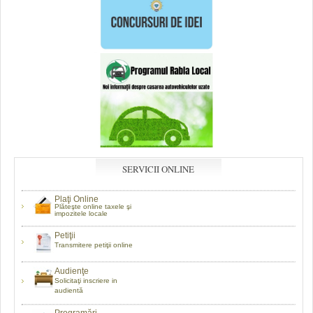
SERVICII ONLINE
Plaţi Online
Plăteşte online taxele şi
impozitele locale
Petiţii
Transmitere petiţii online
Audienţe
Solicitaţi inscriere in
audientă