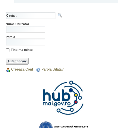
Nume Utilizator
Parola
Tine-ma minte
Creează Cont
Parolă Uitată?