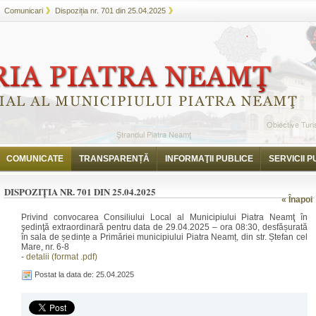
Comunicari
Dispoziția nr. 701 din 25.04.2025
COMUNICATE
TRANSPARENȚĂ
INFORMAŢII PUBLICE
SERVICII P
DISPOZIȚIA NR. 701 DIN 25.04.2025
« Înapoi
Privind convocarea Consiliului Local al Municipiului Piatra Neamţ în
şedinţă extraordinară pentru data de 29.04.2025 – ora 08:30, desfășurată
în sala de ședințe a Primăriei municipiului Piatra Neamț, din str. Ștefan cel
Mare, nr. 6-8
-
detalii (format .pdf)
Postat la data de: 25.04.2025