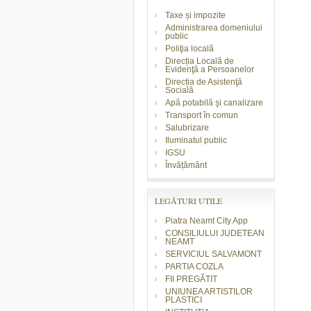
Taxe și impozite
Administrarea domeniului
public
Poliţia locală
Direcția Locală de
Evidenţă a Persoanelor
Direcția de Asistenţă
Socială
Apă potabilă şi canalizare
Transport în comun
Salubrizare
Iluminatul public
IGSU
Învățământ
LEGĂTURI UTILE
Piatra Neamt City App
CONSILIULUI JUDETEAN
NEAMT
SERVICIUL SALVAMONT
PARTIA COZLA
FII PREGĂTIT
UNIUNEA ARTISTILOR
PLASTICI