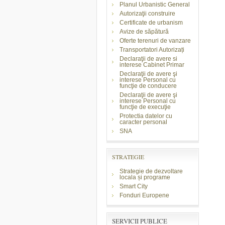
Planul Urbanistic General
Autorizaţii construire
Certificate de urbanism
Avize de săpătură
Oferte terenuri de vanzare
Transportatori Autorizați
Declaraţii de avere si
interese Cabinet Primar
Declaraţii de avere şi
interese Personal cu
funcţie de conducere
Declaraţii de avere şi
interese Personal cu
funcţie de execuţie
Protectia datelor cu
caracter personal
SNA
STRATEGIE
Strategie de dezvoltare
locala și programe
Smart City
Fonduri Europene
SERVICII PUBLICE