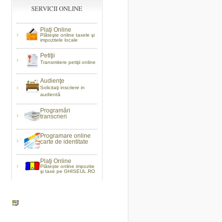
SERVICII ONLINE
Plaţi Online
Plăteşte online taxele şi
impozitele locale
Petiţii
Transmitere petiţii online
Audienţe
Solicitaţi inscriere in
audientă
Programări
transcrieri
Programare online
carte de identitate
Plaţi Online
Plătește online impozite
şi taxe pe GHISEUL.RO