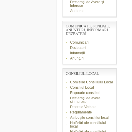
Declaraţii de Avere şi
Interese
Audiente
COMUNICATE, SONDAJE,
ANUNTURI, INFORMARI
DEZBATERI
Comunicări
Dezbateri
Informaţii
Anunţuri
CONSILIUL LOCAL
Comisiile Consiliului Local
Consiliul Local
Rapoarte consilieri
Declaraţii de avere
şi
interese
Procese Verbale
Regulamente
Atribuţiile consililui local
Hotărâri ale consiliului
local
Hotărâri ale consiliului