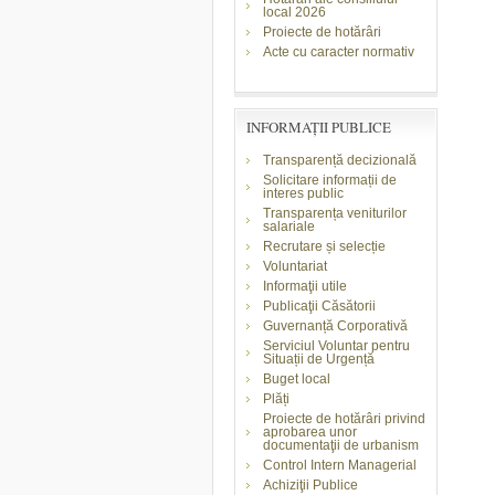
local 2026
Proiecte de hotărâri
Acte cu caracter normativ
INFORMAŢII PUBLICE
Transparență decizională
Solicitare informații de
interes public
Transparența veniturilor
salariale
Recrutare și selecție
Voluntariat
Informaţii utile
Publicaţii Căsătorii
Guvernanță Corporativă
Serviciul Voluntar pentru
Situații de Urgență
Buget local
Plăți
Proiecte de hotărâri privind
aprobarea unor
documentaţii de urbanism
Control Intern Managerial
Achiziţii Publice