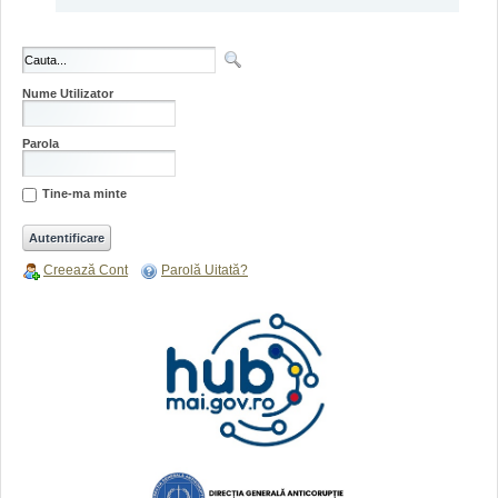
Nume Utilizator
Parola
Tine-ma minte
Creează Cont
Parolă Uitată?