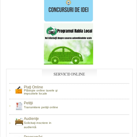
SERVICII ONLINE
Plaţi Online
Plăteşte online taxele şi
impozitele locale
Petiţii
Transmitere petiţii online
Audienţe
Solicitaţi inscriere in
audientă