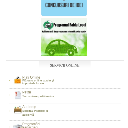
SERVICII ONLINE
Plaţi Online
Plăteşte online taxele şi
impozitele locale
Petiţii
Transmitere petiţii online
Audienţe
Solicitaţi inscriere in
audientă
Programări
transcrieri