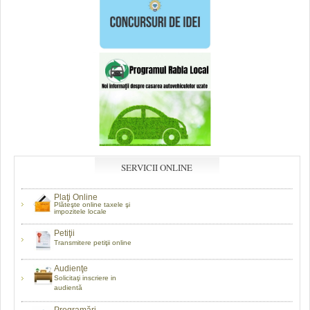
SERVICII ONLINE
Plaţi Online
Plăteşte online taxele şi
impozitele locale
Petiţii
Transmitere petiţii online
Audienţe
Solicitaţi inscriere in
audientă