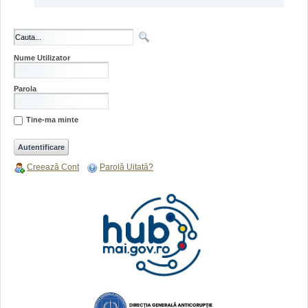
Nume Utilizator
Parola
Tine-ma minte
Creează Cont
Parolă Uitată?