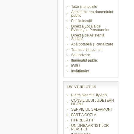
Taxe și impozite
Administrarea domeniului
public
Poliţia locală
Direcția Locală de
Evidenţă a Persoanelor
Direcția de Asistenţă
Socială
Apă potabilă şi canalizare
Transport în comun
Salubrizare
Iluminatul public
IGSU
Învățământ
LEGĂTURI UTILE
Piatra Neamt City App
CONSILIULUI JUDETEAN
NEAMT
SERVICIUL SALVAMONT
PARTIA COZLA
FII PREGĂTIT
UNIUNEA ARTISTILOR
PLASTICI