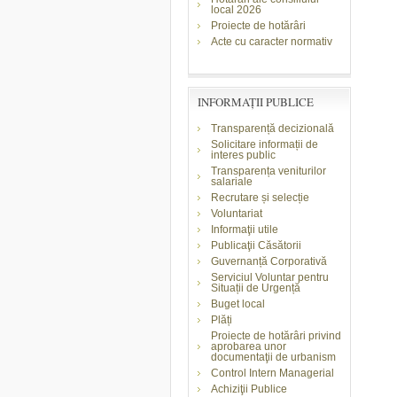
local 2026
Proiecte de hotărâri
Acte cu caracter normativ
INFORMAŢII PUBLICE
Transparență decizională
Solicitare informații de
interes public
Transparența veniturilor
salariale
Recrutare și selecție
Voluntariat
Informaţii utile
Publicaţii Căsătorii
Guvernanță Corporativă
Serviciul Voluntar pentru
Situații de Urgență
Buget local
Plăți
Proiecte de hotărâri privind
aprobarea unor
documentaţii de urbanism
Control Intern Managerial
Achiziţii Publice