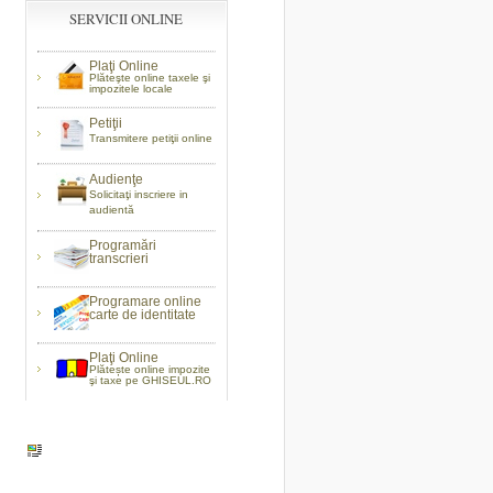
SERVICII ONLINE
Plaţi Online
Plăteşte online taxele şi
impozitele locale
Petiţii
Transmitere petiţii online
Audienţe
Solicitaţi inscriere in
audientă
Programări
transcrieri
Programare online
carte de identitate
Plaţi Online
Plătește online impozite
şi taxe pe GHISEUL.RO