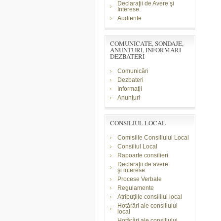
Declaraţii de Avere şi
Interese
Audiente
COMUNICATE, SONDAJE,
ANUNTURI, INFORMARI
DEZBATERI
Comunicări
Dezbateri
Informaţii
Anunţuri
CONSILIUL LOCAL
Comisiile Consiliului Local
Consiliul Local
Rapoarte consilieri
Declaraţii de avere
şi
interese
Procese Verbale
Regulamente
Atribuţiile consililui local
Hotărâri ale consiliului
local
Hotărâri ale consiliului