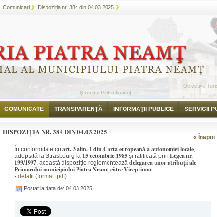
Comunicari
Dispoziția nr. 384 din 04.03.2025
COMUNICATE
TRANSPARENȚĂ
INFORMAŢII PUBLICE
SERVICII P
DISPOZIȚIA NR. 384 DIN 04.03.2025
« Înapoi
art. 3 alin. 1 din Carta europeană a autonomiei locale
În conformitate cu
,
15 octombrie 1985
Legea nr.
adoptată la Strasbourg la
și ratificată prin
199/1997
delegarea unor atribuții ale
, această dispoziție reglementează
Primarului municipiului Piatra Neamț către Viceprimar
.
-
detalii (format .pdf)
Postat la data de: 04.03.2025