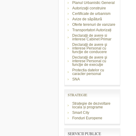
Planul Urbanistic General
Autorizaţii construire
Certificate de urbanism
Avize de săpătură
Oferte terenuri de vanzare
Transportatori Autorizați
Declaraţii de avere si
interese Cabinet Primar
Declaraţii de avere şi
interese Personal cu
funcţie de conducere
Declaraţii de avere şi
interese Personal cu
funcţie de execuţie
Protectia datelor cu
caracter personal
SNA
STRATEGIE
Strategie de dezvoltare
locala și programe
Smart City
Fonduri Europene
SERVICII PUBLICE