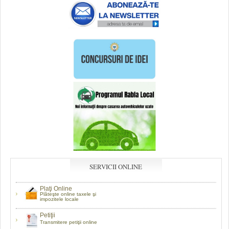
SERVICII ONLINE
Plaţi Online
Plăteşte online taxele şi
impozitele locale
Petiţii
Transmitere petiţii online