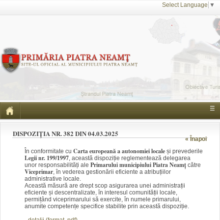
Select Language
▼
☰
DISPOZIȚIA NR. 382 DIN 04.03.2025
« Înapoi
Carta europeană a autonomiei locale
În conformitate cu
și prevederile
Legii nr. 199/1997
, această dispoziție reglementează delegarea
Primarului municipiului Piatra Neamț
unor responsabilități ale
către
Viceprimar
, în vederea gestionării eficiente a atribuțiilor
administrative locale.
Această măsură are drept scop asigurarea unei administrații
eficiente și descentralizate, în interesul comunității locale,
permițând viceprimarului să exercite, în numele primarului,
anumite competențe specifice stabilite prin această dispoziție.