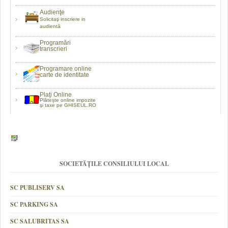
Audienţe
Solicitaţi inscriere in
audientă
Programări
transcrieri
Programare online
carte de identitate
Plaţi Online
Plătește online impozite
şi taxe pe GHISEUL.RO
SOCIETĂȚILE CONSILIULUI LOCAL
SC PUBLISERV SA
SC PARKING SA
SC SALUBRITAS SA