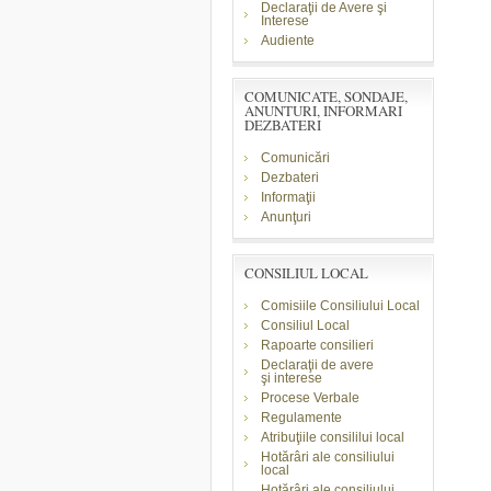
Declaraţii de Avere şi
Interese
Audiente
COMUNICATE, SONDAJE,
ANUNTURI, INFORMARI
DEZBATERI
Comunicări
Dezbateri
Informaţii
Anunţuri
CONSILIUL LOCAL
Comisiile Consiliului Local
Consiliul Local
Rapoarte consilieri
Declaraţii de avere
şi
interese
Procese Verbale
Regulamente
Atribuţiile consililui local
Hotărâri ale consiliului
local
Hotărâri ale consiliului