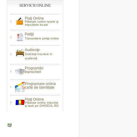
SERVICII ONLINE
Plaţi Online
Plăteşte online taxele şi
impozitele locale
Petiţii
Transmitere petiţii online
Audienţe
Solicitaţi inscriere in
audientă
Programări
transcrieri
Programare online
carte de identitate
Plaţi Online
Plătește online impozite
şi taxe pe GHISEUL.RO