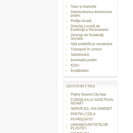
Taxe și impozite
Administrarea domeniului
public
Poliţia locală
Direcția Locală de
Evidenţă a Persoanelor
Direcția de Asistenţă
Socială
Apă potabilă şi canalizare
Transport în comun
Salubrizare
Iluminatul public
IGSU
Învățământ
LEGĂTURI UTILE
Piatra Neamt City App
CONSILIULUI JUDETEAN
NEAMT
SERVICIUL SALVAMONT
PARTIA COZLA
FII PREGĂTIT
UNIUNEA ARTISTILOR
PLASTICI