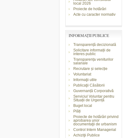
local 2026
Proiecte de hotărâri
Acte cu caracter normativ
INFORMAŢII PUBLICE
Transparență decizională
Solicitare informații de
interes public
Transparența veniturilor
salariale
Recrutare și selecție
Voluntariat
Informaţii utile
Publicaţii Căsătorii
Guvernanță Corporativă
Serviciul Voluntar pentru
Situații de Urgență
Buget local
Plăți
Proiecte de hotărâri privind
aprobarea unor
documentaţii de urbanism
Control Intern Managerial
Achiziţii Publice