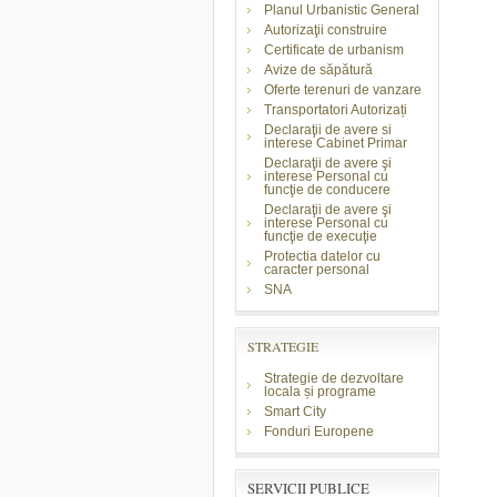
Planul Urbanistic General
Autorizaţii construire
Certificate de urbanism
Avize de săpătură
Oferte terenuri de vanzare
Transportatori Autorizați
Declaraţii de avere si
interese Cabinet Primar
Declaraţii de avere şi
interese Personal cu
funcţie de conducere
Declaraţii de avere şi
interese Personal cu
funcţie de execuţie
Protectia datelor cu
caracter personal
SNA
STRATEGIE
Strategie de dezvoltare
locala și programe
Smart City
Fonduri Europene
SERVICII PUBLICE