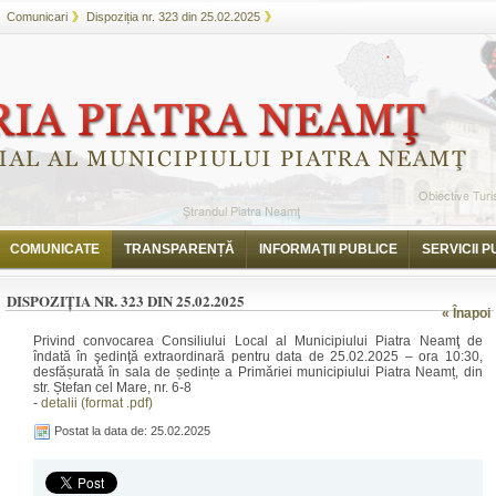
Comunicari
Dispoziția nr. 323 din 25.02.2025
COMUNICATE
TRANSPARENȚĂ
INFORMAŢII PUBLICE
SERVICII P
DISPOZIȚIA NR. 323 DIN 25.02.2025
« Înapoi
Privind convocarea Consiliului Local al Municipiului Piatra Neamţ de
îndată în şedinţă extraordinară pentru data de 25.02.2025 – ora 10:30,
desfășurată în sala de ședințe a Primăriei municipiului Piatra Neamț, din
str. Ștefan cel Mare, nr. 6-8
-
detalii (format .pdf)
Postat la data de: 25.02.2025