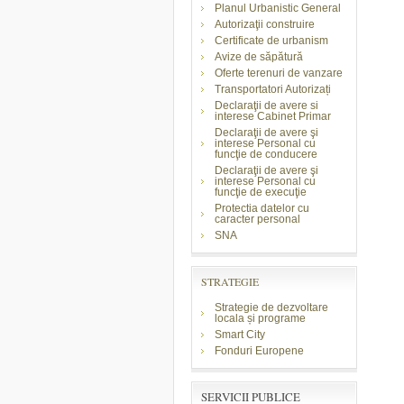
Planul Urbanistic General
Autorizaţii construire
Certificate de urbanism
Avize de săpătură
Oferte terenuri de vanzare
Transportatori Autorizați
Declaraţii de avere si
interese Cabinet Primar
Declaraţii de avere şi
interese Personal cu
funcţie de conducere
Declaraţii de avere şi
interese Personal cu
funcţie de execuţie
Protectia datelor cu
caracter personal
SNA
STRATEGIE
Strategie de dezvoltare
locala și programe
Smart City
Fonduri Europene
SERVICII PUBLICE