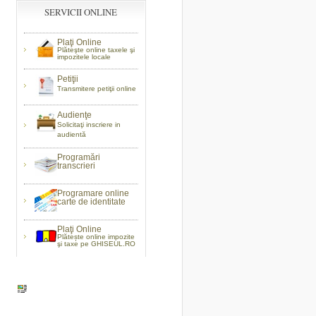
SERVICII ONLINE
Plaţi Online
Plăteşte online taxele şi
impozitele locale
Petiţii
Transmitere petiţii online
Audienţe
Solicitaţi inscriere in
audientă
Programări
transcrieri
Programare online
carte de identitate
Plaţi Online
Plătește online impozite
şi taxe pe GHISEUL.RO