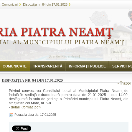
Comunicari
Dispoziția nr. 84 din 17.01.2025
COMUNICATE
TRANSPARENȚĂ
INFORMAŢII PUBLICE
SERVICII P
DISPOZIȚIA NR. 84 DIN 17.01.2025
« Înapoi
Privind convocarea Consiliului Local al Municipiului Piatra Neamţ de
îndată în şedinţă extraordinară pentru data de 21.01.2025 – ora 14:00,
desfășurată în sala de ședințe a Primăriei municipiului Piatra Neamț, din
str. Ștefan cel Mare, nr. 6-8
-
detalii (format .pdf)
Postat la data de: 17.01.2025