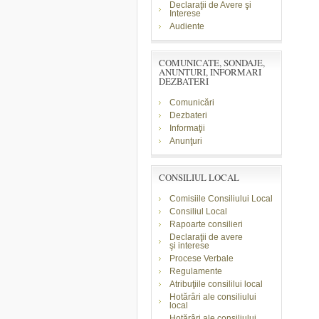
Declaraţii de Avere şi
Interese
Audiente
COMUNICATE, SONDAJE,
ANUNTURI, INFORMARI
DEZBATERI
Comunicări
Dezbateri
Informaţii
Anunţuri
CONSILIUL LOCAL
Comisiile Consiliului Local
Consiliul Local
Rapoarte consilieri
Declaraţii de avere
şi
interese
Procese Verbale
Regulamente
Atribuţiile consililui local
Hotărâri ale consiliului
local
Hotărâri ale consiliului