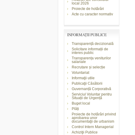
local 2026
Proiecte de hotărâri
Acte cu caracter normativ
INFORMAŢII PUBLICE
Transparență decizională
Solicitare informații de
interes public
Transparența veniturilor
salariale
Recrutare și selecție
Voluntariat
Informaţii utile
Publicaţii Căsătorii
Guvernanță Corporativă
Serviciul Voluntar pentru
Situații de Urgență
Buget local
Plăți
Proiecte de hotărâri privind
aprobarea unor
documentaţii de urbanism
Control Intern Managerial
Achiziţii Publice