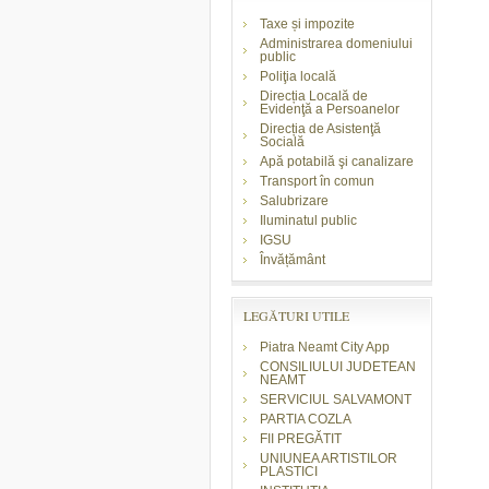
Taxe și impozite
Administrarea domeniului
public
Poliţia locală
Direcția Locală de
Evidenţă a Persoanelor
Direcția de Asistenţă
Socială
Apă potabilă şi canalizare
Transport în comun
Salubrizare
Iluminatul public
IGSU
Învățământ
LEGĂTURI UTILE
Piatra Neamt City App
CONSILIULUI JUDETEAN
NEAMT
SERVICIUL SALVAMONT
PARTIA COZLA
FII PREGĂTIT
UNIUNEA ARTISTILOR
PLASTICI