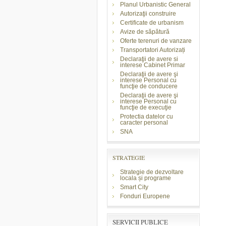
Planul Urbanistic General
Autorizaţii construire
Certificate de urbanism
Avize de săpătură
Oferte terenuri de vanzare
Transportatori Autorizați
Declaraţii de avere si
interese Cabinet Primar
Declaraţii de avere şi
interese Personal cu
funcţie de conducere
Declaraţii de avere şi
interese Personal cu
funcţie de execuţie
Protectia datelor cu
caracter personal
SNA
STRATEGIE
Strategie de dezvoltare
locala și programe
Smart City
Fonduri Europene
SERVICII PUBLICE