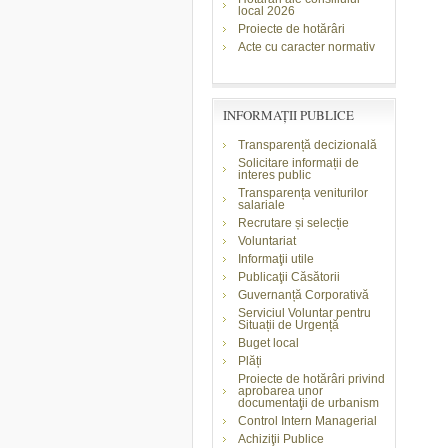
local 2026
Proiecte de hotărâri
Acte cu caracter normativ
INFORMAŢII PUBLICE
Transparență decizională
Solicitare informații de
interes public
Transparența veniturilor
salariale
Recrutare și selecție
Voluntariat
Informaţii utile
Publicaţii Căsătorii
Guvernanță Corporativă
Serviciul Voluntar pentru
Situații de Urgență
Buget local
Plăți
Proiecte de hotărâri privind
aprobarea unor
documentaţii de urbanism
Control Intern Managerial
Achiziţii Publice