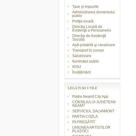
Taxe și impozite
Administrarea domeniului
public
Poliţia locală
Direcția Locală de
Evidenţă a Persoanelor
Direcția de Asistenţă
Socială
Apă potabilă şi canalizare
Transport în comun
Salubrizare
Iluminatul public
IGSU
Învățământ
LEGĂTURI UTILE
Piatra Neamt City App
CONSILIULUI JUDETEAN
NEAMT
SERVICIUL SALVAMONT
PARTIA COZLA
FII PREGĂTIT
UNIUNEA ARTISTILOR
PLASTICI