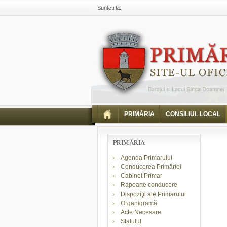
Sunteti la:
Primaria Piatra Neamt
Comunicate
Comunicar
PRIMĂRIA
CONSILIUL LOCAL
PRIMĂRIA
Agenda Primarului
Conducerea Primăriei
Cabinet Primar
Rapoarte conducere
Dispoziţii ale Primarului
Organigramă
Acte Necesare
Statutul