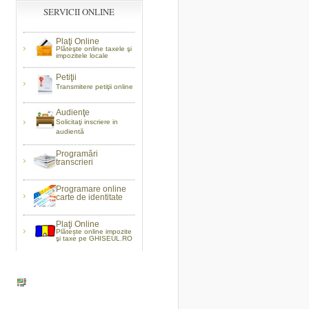
SERVICII ONLINE
Plaţi Online
Plăteşte online taxele şi
impozitele locale
Petiţii
Transmitere petiţii online
Audienţe
Solicitaţi inscriere in
audientă
Programări
transcrieri
Programare online
carte de identitate
Plaţi Online
Plătește online impozite
şi taxe pe GHISEUL.RO