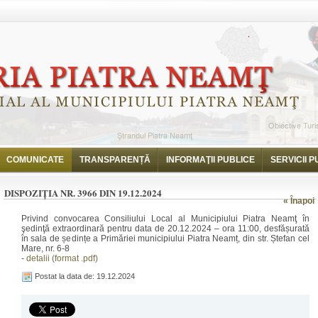
i
Dispoziția nr. 3966 din 19.12.2024
COMUNICATE
TRANSPARENȚĂ
INFORMAŢII PUBLICE
SERVICII P
DISPOZIȚIA NR. 3966 DIN 19.12.2024
« Înapoi
Privind convocarea Consiliului Local al Municipiului Piatra Neamţ în
şedinţă extraordinară pentru data de 20.12.2024 – ora 11:00, desfășurată
în sala de ședințe a Primăriei municipiului Piatra Neamț, din str. Ștefan cel
Mare, nr. 6-8
-
detalii (format .pdf)
Postat la data de: 19.12.2024