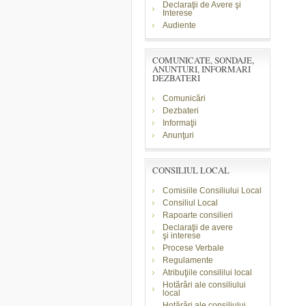
Declaraţii de Avere şi
Interese
Audiente
COMUNICATE, SONDAJE,
ANUNTURI, INFORMARI
DEZBATERI
Comunicări
Dezbateri
Informaţii
Anunţuri
CONSILIUL LOCAL
Comisiile Consiliului Local
Consiliul Local
Rapoarte consilieri
Declaraţii de avere
şi
interese
Procese Verbale
Regulamente
Atribuţiile consililui local
Hotărâri ale consiliului
local
Hotărâri ale consiliului