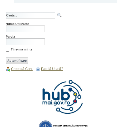
Nume Utilizator
Parola
Tine-ma minte
Creează Cont
Parolă Uitată?