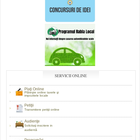
SERVICII ONLINE
Plaţi Online
Plăteşte online taxele şi
impozitele locale
Petiţii
Transmitere petiţii online
Audienţe
Solicitaţi inscriere in
audientă