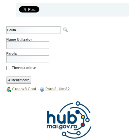
Nume Utilizator
Parola
Tine-ma minte
Creează Cont
Parolă Uitată?