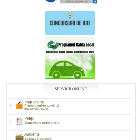
SERVICII ONLINE
Plaţi Online
Plăteşte online taxele şi
impozitele locale
Petiţii
Transmitere petiţii online
Audienţe
Solicitaţi inscriere in