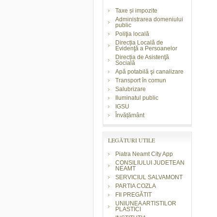
Taxe și impozite
Administrarea domeniului
public
Poliţia locală
Direcția Locală de
Evidenţă a Persoanelor
Direcția de Asistenţă
Socială
Apă potabilă şi canalizare
Transport în comun
Salubrizare
Iluminatul public
IGSU
Învățământ
LEGĂTURI UTILE
Piatra Neamt City App
CONSILIULUI JUDETEAN
NEAMT
SERVICIUL SALVAMONT
PARTIA COZLA
FII PREGĂTIT
UNIUNEA ARTISTILOR
PLASTICI