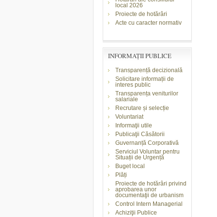
local 2026
Proiecte de hotărâri
Acte cu caracter normativ
INFORMAŢII PUBLICE
Transparență decizională
Solicitare informații de
interes public
Transparența veniturilor
salariale
Recrutare și selecție
Voluntariat
Informaţii utile
Publicaţii Căsătorii
Guvernanță Corporativă
Serviciul Voluntar pentru
Situații de Urgență
Buget local
Plăți
Proiecte de hotărâri privind
aprobarea unor
documentaţii de urbanism
Control Intern Managerial
Achiziţii Publice