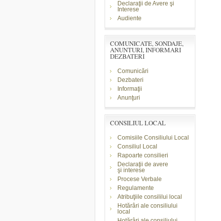
Declaraţii de Avere şi
Interese
Audiente
COMUNICATE, SONDAJE,
ANUNTURI, INFORMARI
DEZBATERI
Comunicări
Dezbateri
Informaţii
Anunţuri
CONSILIUL LOCAL
Comisiile Consiliului Local
Consiliul Local
Rapoarte consilieri
Declaraţii de avere
şi
interese
Procese Verbale
Regulamente
Atribuţiile consililui local
Hotărâri ale consiliului
local
Hotărâri ale consiliului