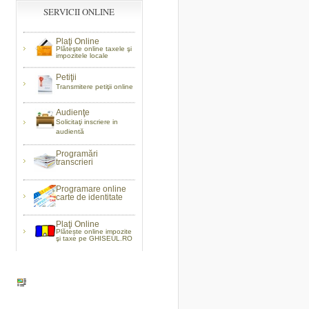
SERVICII ONLINE
Plaţi Online
Plăteşte online taxele şi
impozitele locale
Petiţii
Transmitere petiţii online
Audienţe
Solicitaţi inscriere in
audientă
Programări
transcrieri
Programare online
carte de identitate
Plaţi Online
Plătește online impozite
şi taxe pe GHISEUL.RO