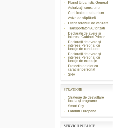
Planul Urbanistic General
Autorizaţii construire
Certificate de urbanism
Avize de săpătură
Oferte terenuri de vanzare
Transportatori Autorizați
Declaraţii de avere si
interese Cabinet Primar
Declaraţii de avere şi
interese Personal cu
funcţie de conducere
Declaraţii de avere şi
interese Personal cu
funcţie de execuţie
Protectia datelor cu
caracter personal
SNA
STRATEGIE
Strategie de dezvoltare
locala și programe
Smart City
Fonduri Europene
SERVICII PUBLICE