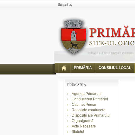
Sunteti la:
Primaria Piatra Neamt
Comunicate
Comunicar
PRIMĂRIA
CONSILIUL LOCAL
PRIMĂRIA
Agenda Primarului
Conducerea Primăriei
Cabinet Primar
Rapoarte conducere
Dispoziţii ale Primarului
Organigramă
Acte Necesare
Statutul