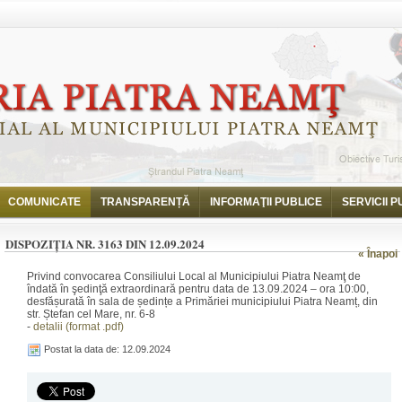
i
Dispoziția nr. 3163 din 12.09.2024
COMUNICATE
TRANSPARENȚĂ
INFORMAŢII PUBLICE
SERVICII P
DISPOZIȚIA NR. 3163 DIN 12.09.2024
« Înapoi
Privind convocarea Consiliului Local al Municipiului Piatra Neamţ de
îndată în şedinţă extraordinară pentru data de 13.09.2024 – ora 10:00,
desfășurată în sala de ședințe a Primăriei municipiului Piatra Neamț, din
str. Ștefan cel Mare, nr. 6-8
-
detalii (format .pdf)
Postat la data de: 12.09.2024