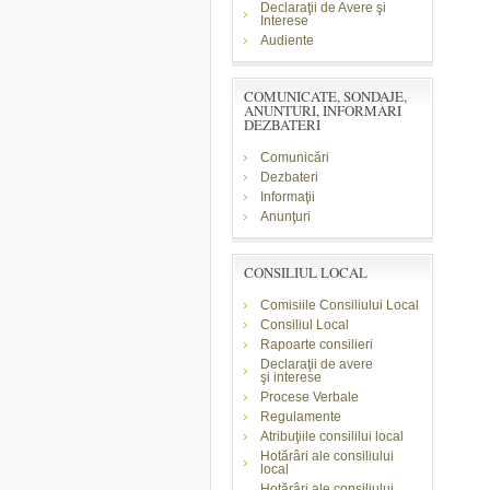
Declaraţii de Avere şi
Interese
Audiente
COMUNICATE, SONDAJE,
ANUNTURI, INFORMARI
DEZBATERI
Comunicări
Dezbateri
Informaţii
Anunţuri
CONSILIUL LOCAL
Comisiile Consiliului Local
Consiliul Local
Rapoarte consilieri
Declaraţii de avere
şi
interese
Procese Verbale
Regulamente
Atribuţiile consililui local
Hotărâri ale consiliului
local
Hotărâri ale consiliului