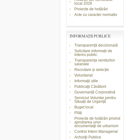
local 2026
Proiecte de hotărâri
Acte cu caracter normativ
INFORMAŢII PUBLICE
Transparență decizională
Solicitare informații de
interes public
Transparența veniturilor
salariale
Recrutare și selecție
Voluntariat
Informaţii utile
Publicaţii Căsătorii
Guvernanță Corporativă
Serviciul Voluntar pentru
Situații de Urgență
Buget local
Plăți
Proiecte de hotărâri privind
aprobarea unor
documentaţii de urbanism
Control Intern Managerial
Achiziţii Publice