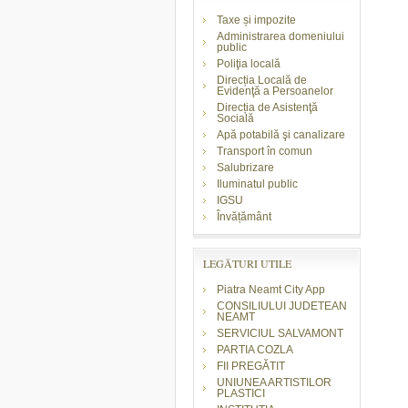
Taxe și impozite
Administrarea domeniului
public
Poliţia locală
Direcția Locală de
Evidenţă a Persoanelor
Direcția de Asistenţă
Socială
Apă potabilă şi canalizare
Transport în comun
Salubrizare
Iluminatul public
IGSU
Învățământ
LEGĂTURI UTILE
Piatra Neamt City App
CONSILIULUI JUDETEAN
NEAMT
SERVICIUL SALVAMONT
PARTIA COZLA
FII PREGĂTIT
UNIUNEA ARTISTILOR
PLASTICI