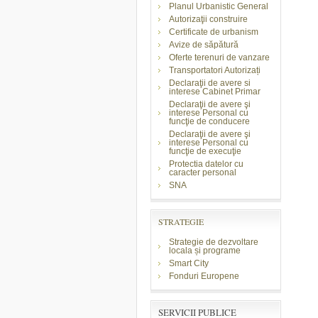
Planul Urbanistic General
Autorizaţii construire
Certificate de urbanism
Avize de săpătură
Oferte terenuri de vanzare
Transportatori Autorizați
Declaraţii de avere si
interese Cabinet Primar
Declaraţii de avere şi
interese Personal cu
funcţie de conducere
Declaraţii de avere şi
interese Personal cu
funcţie de execuţie
Protectia datelor cu
caracter personal
SNA
STRATEGIE
Strategie de dezvoltare
locala și programe
Smart City
Fonduri Europene
SERVICII PUBLICE