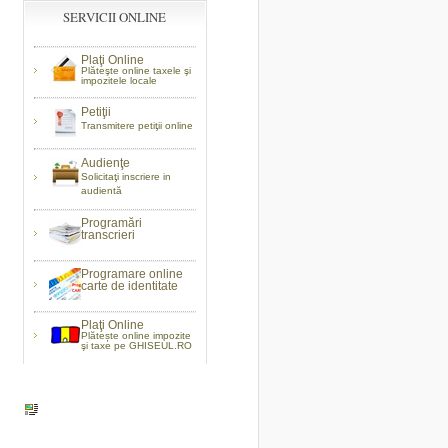
SERVICII ONLINE
Plaţi Online
Plăteşte online taxele şi
impozitele locale
Petiţii
Transmitere petiţii online
Audienţe
Solicitaţi inscriere in
audientă
Programări
transcrieri
Programare online
carte de identitate
Plaţi Online
Plătește online impozite
şi taxe pe GHISEUL.RO