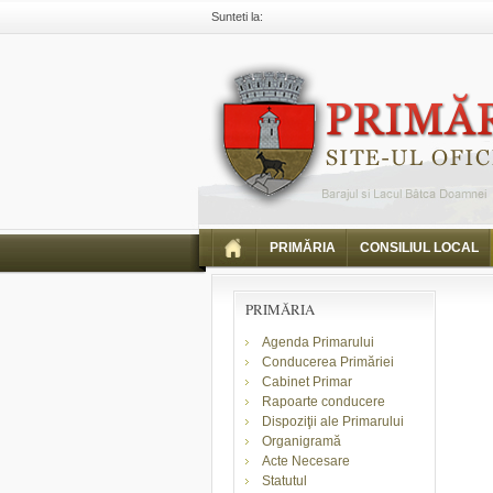
Sunteti la:
Primaria Piatra Neamt
Comunicate
Comunicar
PRIMĂRIA
CONSILIUL LOCAL
PRIMĂRIA
Agenda Primarului
Conducerea Primăriei
Cabinet Primar
Rapoarte conducere
Dispoziţii ale Primarului
Organigramă
Acte Necesare
Statutul