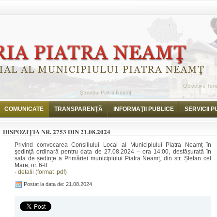
i
Dispoziția nr. 2753 din 21.08.2024
COMUNICATE
TRANSPARENȚĂ
INFORMAŢII PUBLICE
SERVICII P
DISPOZIȚIA NR. 2753 DIN 21.08.2024
Privind convocarea Consiliului Local al Municipiului Piatra Neamţ în
şedinţă ordinară pentru data de 27.08.2024 – ora 14:00, desfășurată în
sala de ședințe a Primăriei municipiului Piatra Neamț, din str. Ștefan cel
Mare, nr. 6-8
-
detalii (format .pdf)
Postat la data de: 21.08.2024