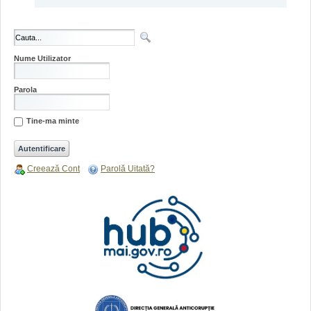
Nume Utilizator
Parola
Tine-ma minte
Creează Cont
Parolă Uitată?