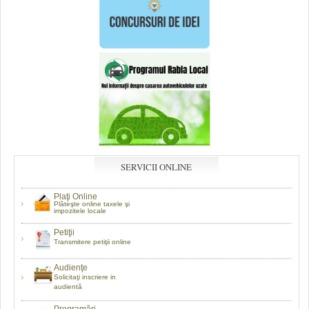
SERVICII ONLINE
Plaţi Online
Plăteşte online taxele şi
impozitele locale
Petiţii
Transmitere petiţii online
Audienţe
Solicitaţi inscriere in
audientă