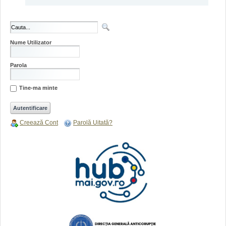
Nume Utilizator
Parola
Tine-ma minte
Creează Cont
Parolă Uitată?