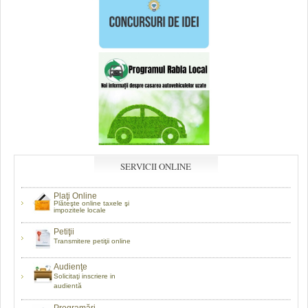
SERVICII ONLINE
Plaţi Online
Plăteşte online taxele şi
impozitele locale
Petiţii
Transmitere petiţii online
Audienţe
Solicitaţi inscriere in
audientă