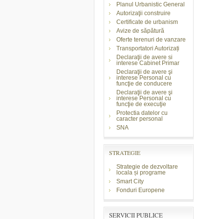
Planul Urbanistic General
Autorizaţii construire
Certificate de urbanism
Avize de săpătură
Oferte terenuri de vanzare
Transportatori Autorizați
Declaraţii de avere si
interese Cabinet Primar
Declaraţii de avere şi
interese Personal cu
funcţie de conducere
Declaraţii de avere şi
interese Personal cu
funcţie de execuţie
Protectia datelor cu
caracter personal
SNA
STRATEGIE
Strategie de dezvoltare
locala și programe
Smart City
Fonduri Europene
SERVICII PUBLICE