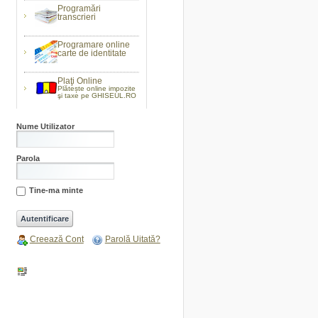
Programări
transcrieri
Programare online
carte de identitate
Plaţi Online
Plătește online impozite
şi taxe pe GHISEUL.RO
Nume Utilizator
Parola
Tine-ma minte
Creează Cont
Parolă Uitată?