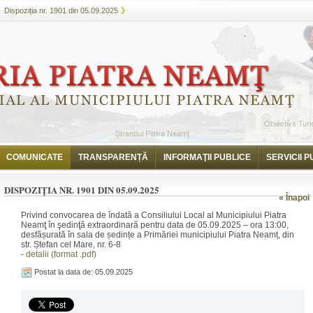
Dispoziția nr. 1901 din 05.09.2025
COMUNICATE
TRANSPARENȚĂ
INFORMAŢII PUBLICE
SERVICII P
DISPOZIȚIA NR. 1901 DIN 05.09.2025
« Înapoi
Privind convocarea de îndată a Consiliului Local al Municipiului Piatra
Neamţ în şedinţă extraordinară pentru data de 05.09.2025 – ora 13:00,
desfășurată în sala de ședințe a Primăriei municipiului Piatra Neamț, din
str. Ștefan cel Mare, nr. 6-8
-
detalii (format .pdf)
Postat la data de: 05.09.2025