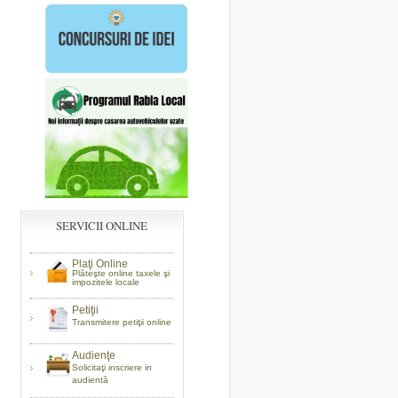
SERVICII ONLINE
Plaţi Online
Plăteşte online taxele şi
impozitele locale
Petiţii
Transmitere petiţii online
Audienţe
Solicitaţi inscriere in
audientă