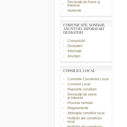
Declaraţii de Avere şi
Interese
Audiente
COMUNICATE, SONDAJE,
ANUNTURI, INFORMARI
DEZBATERI
Comunicări
Dezbateri
Informaţii
Anunţuri
CONSILIUL LOCAL
Comisiile Consiliului Local
Consiliul Local
Rapoarte consilieri
Declaraţii de avere
şi
interese
Procese Verbale
Regulamente
Atribuţiile consililui local
Hotărâri ale consiliului
local
Hotărâri ale consiliului