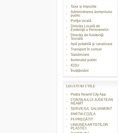
Taxe și impozite
Administrarea domeniului
public
Poliţia locală
Direcția Locală de
Evidenţă a Persoanelor
Direcția de Asistenţă
Socială
Apă potabilă şi canalizare
Transport în comun
Salubrizare
Iluminatul public
IGSU
Învățământ
LEGĂTURI UTILE
Piatra Neamt City App
CONSILIULUI JUDETEAN
NEAMT
SERVICIUL SALVAMONT
PARTIA COZLA
FII PREGĂTIT
UNIUNEA ARTISTILOR
PLASTICI