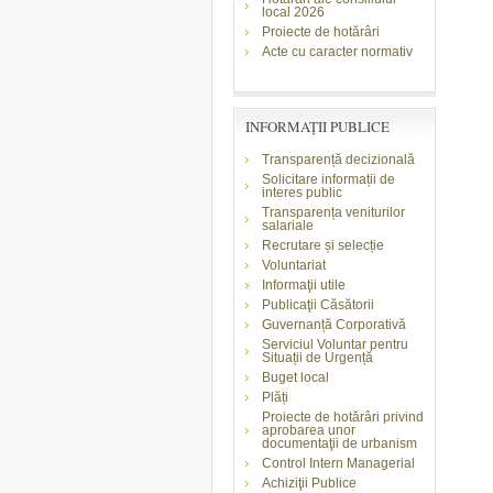
local 2026
Proiecte de hotărâri
Acte cu caracter normativ
INFORMAŢII PUBLICE
Transparență decizională
Solicitare informații de
interes public
Transparența veniturilor
salariale
Recrutare și selecție
Voluntariat
Informaţii utile
Publicaţii Căsătorii
Guvernanță Corporativă
Serviciul Voluntar pentru
Situații de Urgență
Buget local
Plăți
Proiecte de hotărâri privind
aprobarea unor
documentaţii de urbanism
Control Intern Managerial
Achiziţii Publice