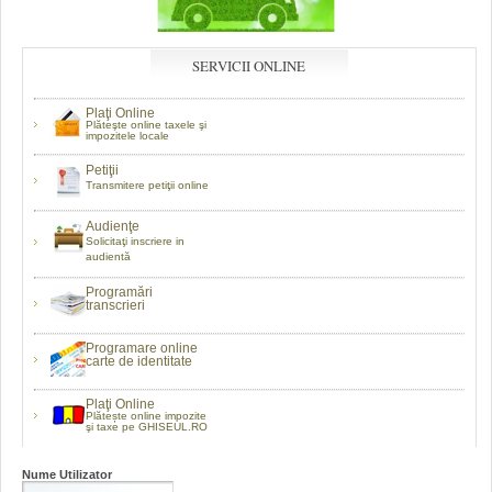
SERVICII ONLINE
Plaţi Online
Plăteşte online taxele şi
impozitele locale
Petiţii
Transmitere petiţii online
Audienţe
Solicitaţi inscriere in
audientă
Programări
transcrieri
Programare online
carte de identitate
Plaţi Online
Plătește online impozite
şi taxe pe GHISEUL.RO
Nume Utilizator