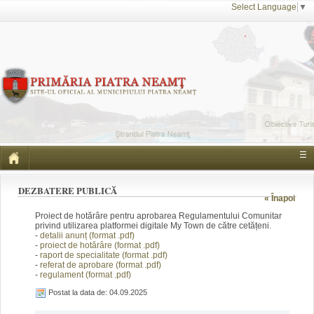
Select Language
▼
☰
DEZBATERE PUBLICĂ
« Înapoi
Proiect de hotărâre pentru aprobarea Regulamentului Comunitar
privind utilizarea platformei digitale My Town de către cetățeni.
-
detalii anunț (form
at .pdf)
-
proiect de hotărâre (fo
rmat .pdf)
-
raport de specialitate
(format .pdf)
-
referat de aprobare (f
ormat .pdf)
-
regulament (format .pd
f)
Postat la data de: 04.09.2025