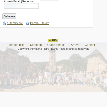
Adresă Email
(Necesitat)
Autentificare
Parolă Uitată?
Legaturi utile
Strategie
Orase Infratite
Arhiva
Contact
Copyright © Primaria Piatra Neamt. Toate drepturiile rezervate