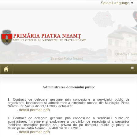
Select Language
▼
☰
Administrarea domeniului public
1.
Contract de delegare gestiune prin concesiune a serviciului public de
organizare, funcționare și administrare a cimitirelor umane din Municipiul Piatra
Neamț - nr. 54197 din 23.11.2006, actualizat;
detalii (format .pdf)
-
2.
Contract de delegare gestiune prin concesiune a serviciului public de
administrare, întreținere și exploatare a parcărilor de reședință și a parcărilor
închiriate instituțiilor publice sau private de pe domeniul public și privat al
Municipiului Piatra Neamț - 32.468 din 31.07.2015
detalii (format .pdf)
-