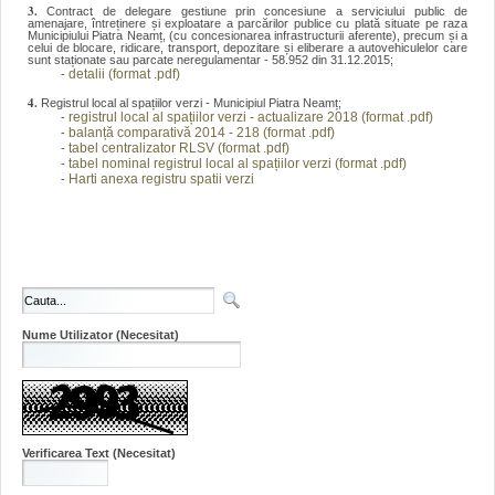
3.
Contract de delegare gestiune prin concesiune a serviciului public de
amenajare, întreținere și exploatare a parcărilor publice cu plată situate pe raza
Municipiului Piatra Neamț, (cu concesionarea infrastructurii aferente), precum și a
celui de blocare, ridicare, transport, depozitare și eliberare a autovehiculelor care
sunt staționate sau parcate neregulamentar - 58.952 din 31.12.2015;
detalii (format .pdf)
-
4.
Registrul local al spațiilor verzi - Municipiul Piatra Neamț;
registrul local al spațiilor verzi - actualizare 2018 (format .pdf)
-
balanță comparativă 2014 - 218 (format .pdf)
-
tabel centralizator RLSV (format .pdf)
-
tabel nominal registrul local al spațiilor verzi (format .pdf)
-
Harti anexa registru spatii verzi
-
Nume Utilizator
(Necesitat)
Verificarea Text
(Necesitat)