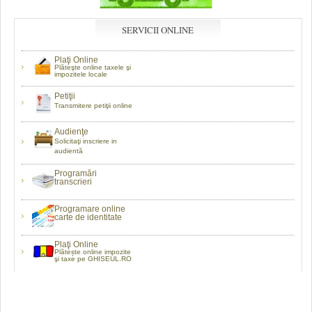
SERVICII ONLINE
Plaţi Online
Plăteşte online taxele şi
impozitele locale
Petiţii
Transmitere petiţii online
Audienţe
Solicitaţi inscriere in
audientă
Programări
transcrieri
Programare online
carte de identitate
Plaţi Online
Plătește online impozite
şi taxe pe GHISEUL.RO