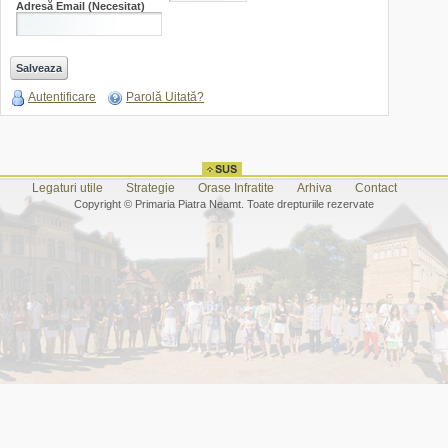
Adresă Email
(Necesitat)
Autentificare
Parolă Uitată?
Legaturi utile
Strategie
Orase Infratite
Arhiva
Contact
Copyright © Primaria Piatra Neamt. Toate drepturiile rezervate